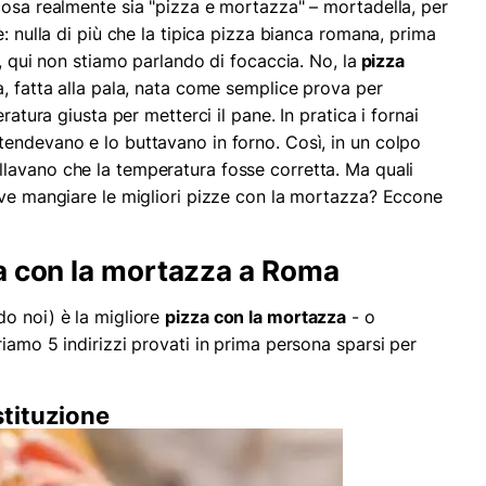
cosa realmente sia "pizza e mortazza" – mortadella, per
è: nulla di più che la tipica pizza bianca romana, prima
e, qui non stiamo parlando di focaccia. No, la
pizza
a, fatta alla pala, nata come semplice prova per
ratura giusta per metterci il pane. In pratica i fornai
endevano e lo buttavano in forno. Così, in un colpo
lavano che la temperatura fosse corretta. Ma quali
ove mangiare le migliori pizze con la mortazza? Eccone
a con la mortazza a Roma
o noi) è la migliore
pizza con la mortazza
- o
iamo 5 indirizzi provati in prima persona sparsi per
istituzione