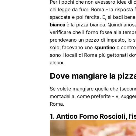
Per i pochi che non avessero idea di 
chi legge da fuori Roma – la risposta 
spaccata e poi farcita. E, si badi ben
bianca
è la pizza bianca. Quindi arios
verificare che il forno fosse alla tempe
prendevano un pezzo di impasto, lo st
solo, facevano uno
spuntino
e control
sono i locali di Roma più gettonati d
alcuni.
Dove mangiare la pizz
Se volete mangiare quella che (second
mortadella, come preferite - vi sugger
Roma.
1. Antico Forno Roscioli, l'