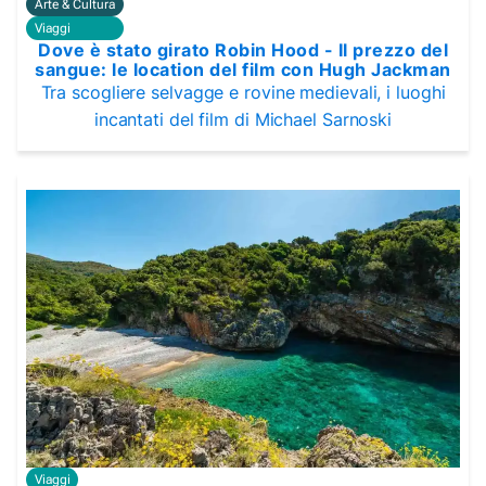
Arte & Cultura
Viaggi
Dove è stato girato Robin Hood - Il prezzo del
sangue: le location del film con Hugh Jackman
Tra scogliere selvagge e rovine medievali, i luoghi
incantati del film di Michael Sarnoski
Viaggi