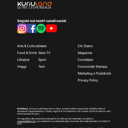
OLTRE L'ESPERIENZA
Seguici sui nostri canali social
Arte & Cultura
Green
Chi Siamo
Food & Drink
Serie TV
Magazine
Lifestyle
Sport
Contattaci
Viaggi
Tech
Comunicati Stampa
Marketing e Pubblicità
Privacy Policy
KuriUland
, prima di pubblicare foto e video, compie tutte le opportune verifiche al fine di
accertarne l’appartenenza o il libero regime di circolazione e non violare i diritti di autore o altri
diritti esclusivi di terzi.
Per segnalare alla redazione eventuali errori nell’uso del materiale, scriveteci a
magazine@kuriu.it
, provvederemo prontamente alla rimozione del materiale lesivo di diritti di
terzi.