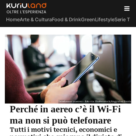
Home
Arte & Cultura
Food & Drink
Green
Lifestyle
Serie TV
S
Telefonare in aereo - foto via Shutterstock/Angyalosi Beata
Perché in aereo c’è il Wi-Fi
ma non si può telefonare
Tutti i motivi tecnici, economici e