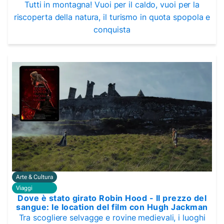
Tutti in montagna! Vuoi per il caldo, vuoi per la
riscoperta della natura, il turismo in quota spopola e
conquista
Arte & Cultura
Viaggi
Dove è stato girato Robin Hood - Il prezzo del
sangue: le location del film con Hugh Jackman
Tra scogliere selvagge e rovine medievali, i luoghi