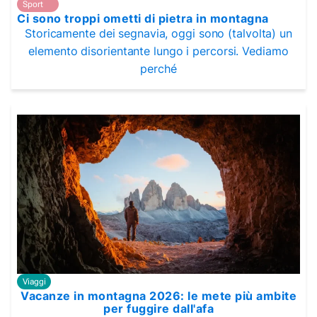
Sport
Ci sono troppi ometti di pietra in montagna
Storicamente dei segnavia, oggi sono (talvolta) un
elemento disorientante lungo i percorsi. Vediamo
perché
Viaggi
Vacanze in montagna 2026: le mete più ambite
per fuggire dall'afa