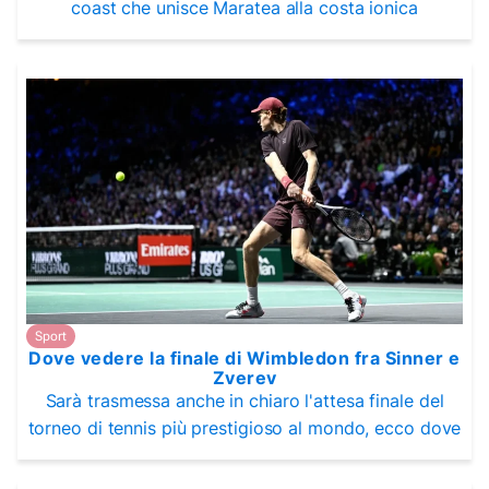
coast che unisce Maratea alla costa ionica
Sport
Dove vedere la finale di Wimbledon fra Sinner e
Zverev
Sarà trasmessa anche in chiaro l'attesa finale del
torneo di tennis più prestigioso al mondo, ecco dove