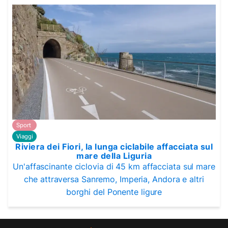
Sport
Viaggi
Riviera dei Fiori, la lunga ciclabile affacciata sul
mare della Liguria
Un'affascinante ciclovia di 45 km affacciata sul mare
che attraversa Sanremo, Imperia, Andora e altri
borghi del Ponente ligure