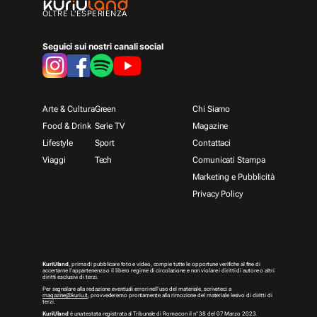
OLTRE L'ESPERIENZA
Seguici sui nostri canali social
Arte & Cultura
Green
Chi Siamo
Food & Drink
Serie TV
Magazine
Lifestyle
Sport
Contattaci
Viaggi
Tech
Comunicati Stampa
Marketing e Pubblicità
Privacy Policy
KuriUland
, prima di pubblicare foto e video, compie tutte le opportune verifiche al fine di
accertarne l’appartenenza o il libero regime di circolazione e non violare i diritti di autore o altri
diritti esclusivi di terzi.
Per segnalare alla redazione eventuali errori nell’uso del materiale, scriveteci a
magazine@kuriu.it
, provvederemo prontamente alla rimozione del materiale lesivo di diritti di
terzi.
KuriUland
è una testata registrata al Tribunale di Roma con il n° 38 del 07 Marzo 2023.