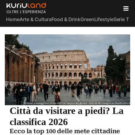
Home
Arte & Cultura
Food & Drink
Green
Lifestyle
Serie TV
S
Persone passeggiano in via dei Fori Imperiali, Roma - foto di Art-Dolgov su Shutterstock
Città da visitare a piedi? La
classifica 2026
Ecco la top 100 delle mete cittadine