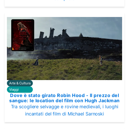
Arte & Cultura
Viaggi
Dove è stato girato Robin Hood - Il prezzo del
sangue: le location del film con Hugh Jackman
Tra scogliere selvagge e rovine medievali, i luoghi
incantati del film di Michael Sarnoski