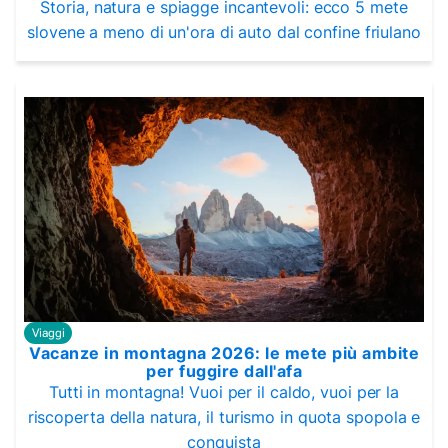
Storia, natura e spiagge incantevoli: ecco 5 mete
slovene a meno di un'ora di auto dal confine friulano
Viaggi
Vacanze in montagna 2026: le mete più ambite
per fuggire dall'afa
Tutti in montagna! Vuoi per il caldo, vuoi per la
riscoperta della natura, il turismo in quota spopola e
conquista