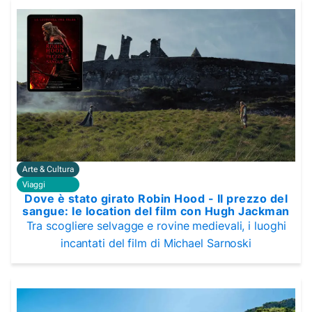
Arte & Cultura
Viaggi
Dove è stato girato Robin Hood - Il prezzo del
sangue: le location del film con Hugh Jackman
Tra scogliere selvagge e rovine medievali, i luoghi
incantati del film di Michael Sarnoski