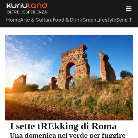
Home
Arte & Cultura
Food & Drink
Green
Lifestyle
Serie TV
S
I sette tREkking di Roma
Una domenica nel verde per fuggire