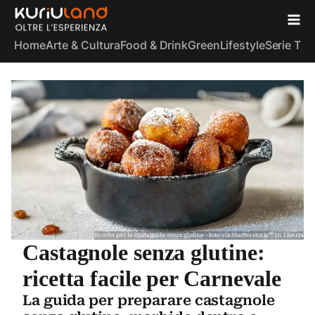
Home
Arte & Cultura
Food & Drink
Green
Lifestyle
Serie TV
S
Ricetta per le castagnole senza glutine - foto via Shutterstock/Tati Liberta
Castagnole senza glutine:
ricetta facile per Carnevale
La guida per preparare castagnole