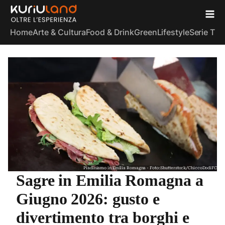
Home
Arte & Cultura
Food & Drink
Green
Lifestyle
Serie TV
S
Piadiniamo in Emilia Romagna - Foto: Shutterstock/ChiccoDodiFC
Sagre in Emilia Romagna a
Giugno 2026: gusto e
divertimento tra borghi e