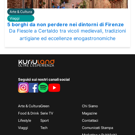
Arte & Cultura
Viaggi
5 borghi da non perdere nei dintorni di Firenze
Da Fiesole a Certaldo tra vicoli medievali, tradizioni
artigiane ed eccellenze enogastronomiche
OLTRE L'ESPERIENZA
Seguici sui nostri canali social
Arte & Cultura
Green
Chi Siamo
Food & Drink
Serie TV
Magazine
Lifestyle
Sport
Contattaci
Viaggi
Tech
Comunicati Stampa