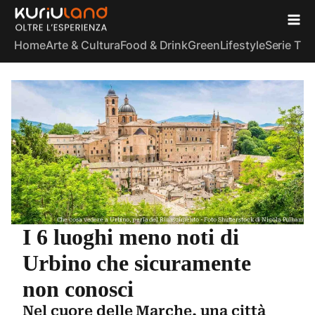
Home
Arte & Cultura
Food & Drink
Green
Lifestyle
Serie TV
S
Che cosa vedere a Urbino, perla del Rinascimento - Foto Shutterstock di Nicola Pulham
I 6 luoghi meno noti di
Urbino che sicuramente
non conosci
Nel cuore delle Marche, una città