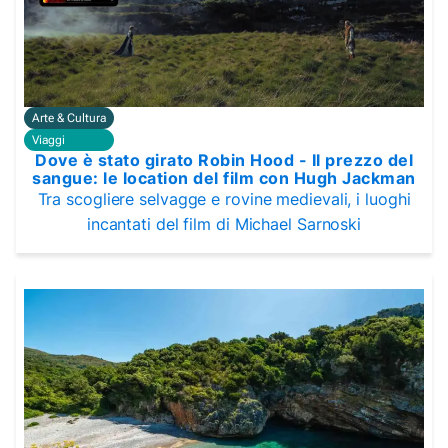
Arte & Cultura
Viaggi
Dove è stato girato Robin Hood - Il prezzo del
sangue: le location del film con Hugh Jackman
Tra scogliere selvagge e rovine medievali, i luoghi
incantati del film di Michael Sarnoski