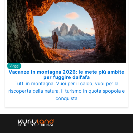
Viaggi
Vacanze in montagna 2026: le mete più ambite
per fuggire dall'afa
Tutti in montagna! Vuoi per il caldo, vuoi per la
riscoperta della natura, il turismo in quota spopola e
conquista
OLTRE L'ESPERIENZA